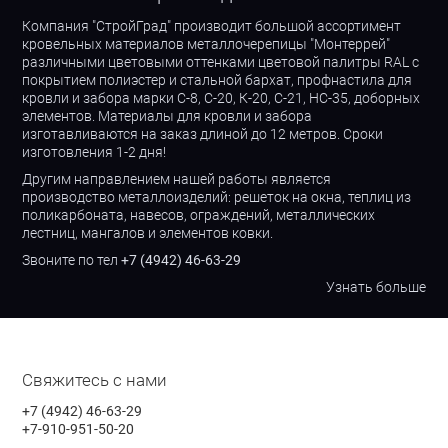
Компания "СтройГрад" производит большой ассортимент
кровельных материалов металлочерепицы "Монтеррей"
различными цветовыми оттенками цветовой палитры RAL с
покрытием полиэстер и стальной бархат, профнастила для
кровли и забора марки С-8, С-20, К-20, С-21, НС-35, доборных
элементов. Материалы для кровли и забора
изготавливаются на заказ длиной до 12 метров. Сроки
изготовления 1-2 дня!
Другим направлением нашей работы является
производство металлоизделий: решеток на окна, теплиц из
поликарбоната, навесов, ограждений, металлических
лестниц, мангалов и элементов ковки.
Звоните по тел
+7 (4942) 46-63-29
Узнать больше
Свяжитесь с нами
+7 (4942) 46-63-29
+7-910-951-50-20